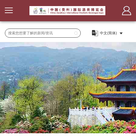
首
页
法
兰
展
报名
克
商
观
申报
通知
福
服
众
新
分布
登记
务
服
闻
范围
观展
展会动态
报名
务
媒
指引
媒体报道
名录
商注册
体
合作媒体
申请
会刊
媒体报名
服务