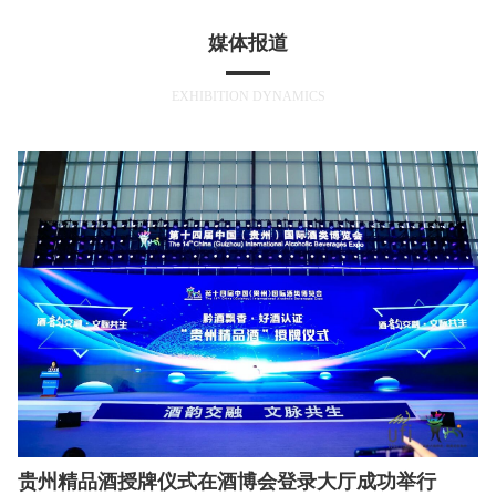
手册
线
媒体报道
上
印
展厅
酒
象
关
EXHIBITION DYNAMICS
展厅
直播
博
酒
于
视频
概况
博
酒
机构
博
中心
贵州精品酒授牌仪式在酒博会登录大厅成功举行