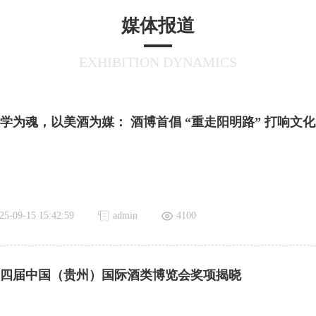
媒体报道
商务服务
EXHIBITION DYNAMICS
服务手册
学为魂，以美酒为媒： 酒博首倡 “重走阳明路” 打响文化新
25-09-15 15:42:59
admin
4100
四届中国（贵州）国际酒类博览会奖项揭晓