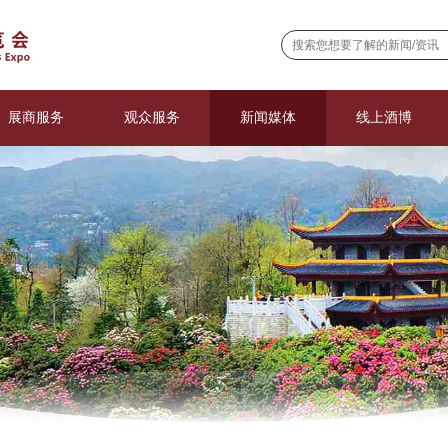
展商服务
观众服务
新闻媒体
线上酒博
参展通知
观众登记
展会动态
VR展厅
展馆分布
线上观展
媒体报道
在线展厅
展品范围
交通指引
合作媒体
展商报名
采购商注册
媒体报名
展商名录
酒博会刊
活动申请