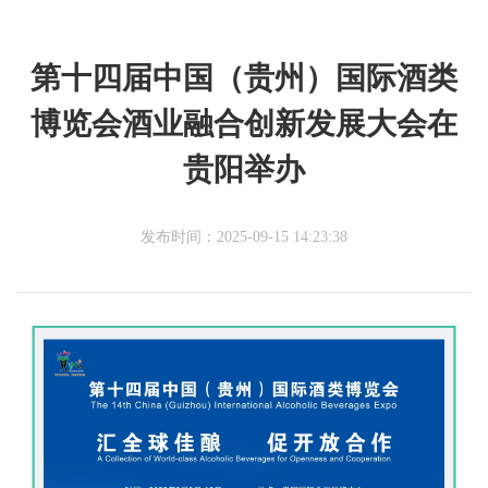
手册
线
上
印
第十四届中国（贵州）国际酒类
展厅
酒
象
关
展厅
博览会酒业融合创新发展大会在
直播
博
酒
于
视频
贵阳举办
概况
博
酒
机构
博
中心
发布时间：2025-09-15 14:23:38