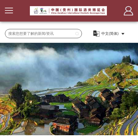
首
页
法
兰
展
报名
克
商
观
申报
通知
福
服
众
新
分布
登记
务
服
闻
范围
观展
展会动态
报名
务
媒
指引
媒体报道
名录
商注册
体
合作媒体
申请
会刊
媒体报名
服务